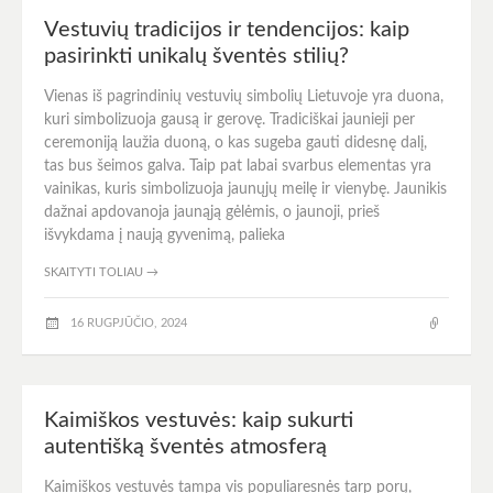
Vestuvių tradicijos ir tendencijos: kaip
pasirinkti unikalų šventės stilių?
Vienas iš pagrindinių vestuvių simbolių Lietuvoje yra duona,
kuri simbolizuoja gausą ir gerovę. Tradiciškai jaunieji per
ceremoniją laužia duoną, o kas sugeba gauti didesnę dalį,
tas bus šeimos galva. Taip pat labai svarbus elementas yra
vainikas, kuris simbolizuoja jaunųjų meilę ir vienybę. Jaunikis
dažnai apdovanoja jaunąją gėlėmis, o jaunoji, prieš
išvykdama į naują gyvenimą, palieka
SKAITYTI TOLIAU
→
16 RUGPJŪČIO, 2024
Kaimiškos vestuvės: kaip sukurti
autentišką šventės atmosferą
Kaimiškos vestuvės tampa vis populiaresnės tarp porų,