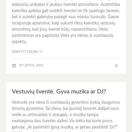
ieškančių unikalios ir jaukios šventės atmosferos. Autentiška
kaimiška aplinka gali suteikti šventei ne tik ypatingo žavesio,
bet ir suteikti galimybę pabėgti nuo miesto šurmulio. Šiame
straipsnyje aptarsime, kaip sukurti tikrą kaimišką vestuvių
atmosferą, kad jūsų šventė būtų nepamirštama. Vieta:
pasirinkimas yra pagrindas Vieta yra vienas iš svarbiausių
aspektų,
SKAITYTI TOLIAU
→
28 LIEPOS, 2024
Vestuvių šventė. Gyva muzika ar DJ?
Vestuvės yra viena iš svarbiausių gyvenimo įvykių daugumos
žmonių gyvenime. Tai diena, kai jaunieji žmonės dalijasi savo
meile su artimaisiais ir draugais, o muzika tampa
neatsiejama šios šventės dalimi. Vis dėlto kai kurie poros
galvoja: „Ar pasirinkti gyvą muziką, ar geriau pasitikėti DJ?”