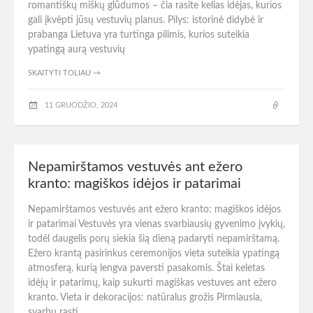
romantiškų miškų glūdumos – čia rasite kelias idėjas, kurios
gali įkvėpti jūsų vestuvių planus. Pilys: istorinė didybė ir
prabanga Lietuva yra turtinga pilimis, kurios suteikia
ypatingą aurą vestuvių
SKAITYTI TOLIAU
→
11 GRUODŽIO, 2024
Nepamirštamos vestuvės ant ežero
kranto: magiškos idėjos ir patarimai
Nepamirštamos vestuvės ant ežero kranto: magiškos idėjos
ir patarimai Vestuvės yra vienas svarbiausių gyvenimo įvykių,
todėl daugelis porų siekia šią dieną padaryti nepamirštamą.
Ežero krantą pasirinkus ceremonijos vieta suteikia ypatingą
atmosferą, kurią lengva paversti pasakomis. Štai keletas
idėjų ir patarimų, kaip sukurti magiškas vestuves ant ežero
kranto. Vieta ir dekoracijos: natūralus grožis Pirmiausia,
svarbu rasti