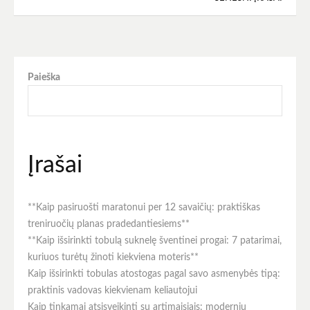
Navigacija
tarp
įrašų
Paieška
Įrašai
**Kaip pasiruošti maratonui per 12 savaičių: praktiškas
treniruočių planas pradedantiesiems**
**Kaip išsirinkti tobulą suknelę šventinei progai: 7 patarimai,
kuriuos turėtų žinoti kiekviena moteris**
Kaip išsirinkti tobulas atostogas pagal savo asmenybės tipą:
praktinis vadovas kiekvienam keliautojui
Kaip tinkamai atsisveikinti su artimaisiais: modernių