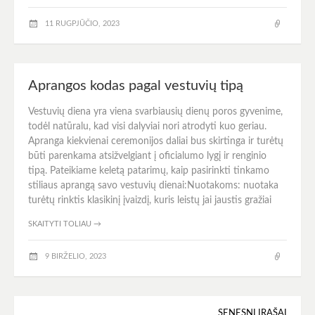
11 RUGPJŪČIO, 2023
Aprangos kodas pagal vestuvių tipą
Vestuvių diena yra viena svarbiausių dienų poros gyvenime,
todėl natūralu, kad visi dalyviai nori atrodyti kuo geriau.
Apranga kiekvienai ceremonijos daliai bus skirtinga ir turėtų
būti parenkama atsižvelgiant į oficialumo lygį ir renginio
tipą. Pateikiame keletą patarimų, kaip pasirinkti tinkamo
stiliaus aprangą savo vestuvių dienai:Nuotakoms: nuotaka
turėtų rinktis klasikinį įvaizdį, kuris leistų jai jaustis gražiai
SKAITYTI TOLIAU
→
9 BIRŽELIO, 2023
SENESNI ĮRAŠAI