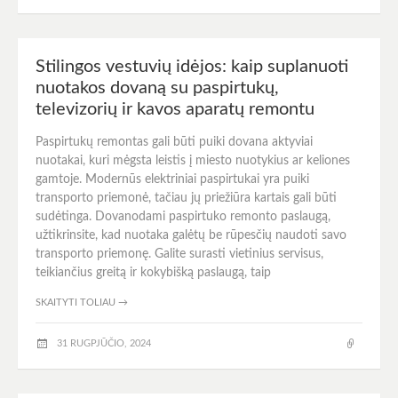
Stilingos vestuvių idėjos: kaip suplanuoti
nuotakos dovaną su paspirtukų,
televizorių ir kavos aparatų remontu
Paspirtukų remontas gali būti puiki dovana aktyviai
nuotakai, kuri mėgsta leistis į miesto nuotykius ar keliones
gamtoje. Modernūs elektriniai paspirtukai yra puiki
transporto priemonė, tačiau jų priežiūra kartais gali būti
sudėtinga. Dovanodami paspirtuko remonto paslaugą,
užtikrinsite, kad nuotaka galėtų be rūpesčių naudoti savo
transporto priemonę. Galite surasti vietinius servisus,
teikiančius greitą ir kokybišką paslaugą, taip
SKAITYTI TOLIAU
→
31 RUGPJŪČIO, 2024