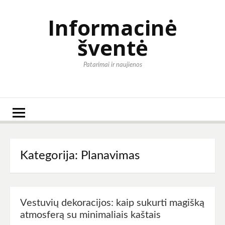
Eiti
prie
Informacinė
turinio
šventė
Patarimai ir naujienos
Kategorija:
Planavimas
Vestuvių dekoracijos: kaip sukurti magišką
atmosferą su minimaliais kaštais