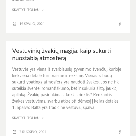
SKAITYTI TOLIAU
→
19 SPALIO, 2024
Vestuvinių žvakių magija: kaip sukurti
nuostabią atmosferą
Vestuvės yra viena iš svarbiausių gyvenimo švenčių, kurioje
kiekviena detalė turi prasmę ir reikšmę. Vienas iš būdų
sukurti ypatingą atmosferą yra naudoti žvakes. Jos ne tik
suteikia šventei romantiškumo, bet ir sukuria šiltą, jaukią
aplinką. Žvakių pasirinkimas: kokias rinktis? Renkantis
žvakes vestuvėms, svarbu atkreipti dėmesį į kelias detales:
1. Spalva: Balta yra tradicinė vestuvių spalva,
SKAITYTI TOLIAU
→
7 RUGSĖJO, 2024