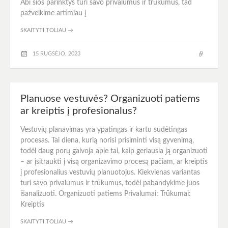
Abi šios parinktys turi savo privalumus ir trūkumus, tad
pažvelkime artimiau į
SKAITYTI TOLIAU
→
15 RUGSĖJO, 2023
Planuose vestuvės? Organizuoti patiems
ar kreiptis į profesionalus?
Vestuvių planavimas yra ypatingas ir kartu sudėtingas
procesas. Tai diena, kurią norisi prisiminti visą gyvenimą,
todėl daug porų galvoja apie tai, kaip geriausia ją organizuoti
– ar įsitraukti į visą organizavimo procesą pačiam, ar kreiptis
į profesionalius vestuvių planuotojus. Kiekvienas variantas
turi savo privalumus ir trūkumus, todėl pabandykime juos
išanalizuoti. Organizuoti patiems Privalumai: Trūkumai:
Kreiptis
SKAITYTI TOLIAU
→