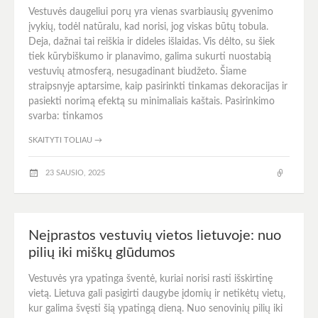
Vestuvės daugeliui porų yra vienas svarbiausių gyvenimo
įvykių, todėl natūralu, kad norisi, jog viskas būtų tobula.
Deja, dažnai tai reiškia ir dideles išlaidas. Vis dėlto, su šiek
tiek kūrybiškumo ir planavimo, galima sukurti nuostabią
vestuvių atmosferą, nesugadinant biudžeto. Šiame
straipsnyje aptarsime, kaip pasirinkti tinkamas dekoracijas ir
pasiekti norimą efektą su minimaliais kaštais. Pasirinkimo
svarba: tinkamos
SKAITYTI TOLIAU
→
23 SAUSIO, 2025
Neįprastos vestuvių vietos lietuvoje: nuo
pilių iki miškų glūdumos
Vestuvės yra ypatinga šventė, kuriai norisi rasti išskirtinę
vietą. Lietuva gali pasigirti daugybe įdomių ir netikėtų vietų,
kur galima švęsti šią ypatingą dieną. Nuo senovinių pilių iki