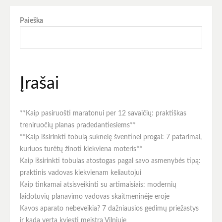
Paieška
Įrašai
**Kaip pasiruošti maratonui per 12 savaičių: praktiškas
treniruočių planas pradedantiesiems**
**Kaip išsirinkti tobulą suknelę šventinei progai: 7 patarimai,
kuriuos turėtų žinoti kiekviena moteris**
Kaip išsirinkti tobulas atostogas pagal savo asmenybės tipą:
praktinis vadovas kiekvienam keliautojui
Kaip tinkamai atsisveikinti su artimaisiais: modernių
laidotuvių planavimo vadovas skaitmeninėje eroje
Kavos aparato nebeveikia? 7 dažniausios gedimų priežastys
ir kada verta kviesti meistrą Vilniuje