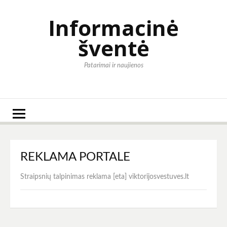
Eiti
prie
Informacinė
turinio
šventė
Patarimai ir naujienos
REKLAMA PORTALE
Straipsnių talpinimas reklama [eta] viktorijosvestuves.lt