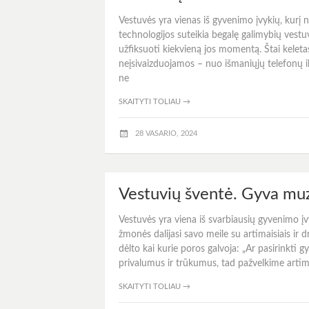
Vestuvės yra vienas iš gyvenimo įvykių, kurį no
technologijos suteikia begalę galimybių vestu
užfiksuoti kiekvieną jos momentą. Štai keleta
neįsivaizduojamos – nuo išmaniųjų telefonų i
ne
SKAITYTI TOLIAU
→
28 VASARIO, 2024
Vestuvių šventė. Gyva muz
Vestuvės yra viena iš svarbiausių gyvenimo į
žmonės dalijasi savo meile su artimaisiais ir 
dėlto kai kurie poros galvoja: „Ar pasirinkti g
privalumus ir trūkumus, tad pažvelkime artim
SKAITYTI TOLIAU
→