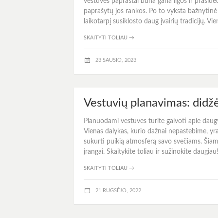
vestuvės paprastai būna gana ilgos ir prasid
paprašytų jos rankos. Po to vyksta bažnytinė 
laikotarpį susiklosto daug įvairių tradicijų. V
SKAITYTI TOLIAU
→
23 SAUSIO, 2023
Vestuvių planavimas: didžė
Planuodami vestuves turite galvoti apie daugyb
Vienas dalykas, kurio dažnai nepastebime, yra ga
sukurti puikią atmosferą savo svečiams. Šiame 
įrangai. Skaitykite toliau ir sužinokite daugia
SKAITYTI TOLIAU
→
21 RUGSĖJO, 2022