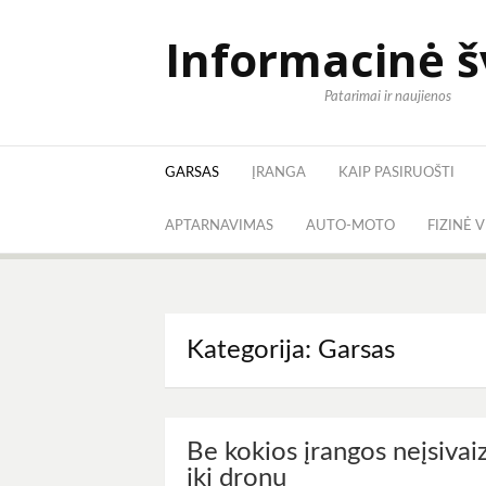
Eiti
prie
Informacinė 
turinio
Patarimai ir naujienos
GARSAS
ĮRANGA
KAIP PASIRUOŠTI
APTARNAVIMAS
AUTO-MOTO
FIZINĖ 
Kategorija:
Garsas
Be kokios įrangos neįsiva
iki dronų