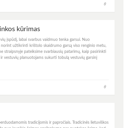
linkos kūrimas
vių įspūdį, labai svarbus vaidmuo tenka garsui. Nuo
norint užtikrinti krištolo skaidrumo garsą viso renginio metu,
e straipsnyje pateiksime svarbiausių patarimų, kaip pasirinkti
r vestuvių planuotojams sukurti tobulą vestuvių garsinį
perduodamomis tradicijomis ir papročiais. Tradicinės lietuviškos