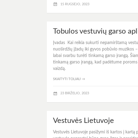
15 RUGSĖJO, 2023
Tobulos vestuvių garso ap
Įvadas Kai reikia sukurti nepamirštamą vestu
nuoširdžių įžadų iki gyvos pobūvio muzikos – 
labai svarbu turėti tinkamą garso įrangą. Šiam
tinkamą garso įrangą, kad padėtume poroms i
vaizdą.
SKAITYTI TOLIAU
→
23 BIRŽELIO, 2023
Vestuvės Lietuvoje
Vestuvės Lietuvoje pasižymi iš kartos į kartą 