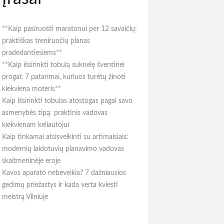
**Kaip pasiruošti maratonui per 12 savaičių:
praktiškas treniruočių planas
pradedantiesiems**
**Kaip išsirinkti tobulą suknelę šventinei
progai: 7 patarimai, kuriuos turėtų žinoti
kiekviena moteris**
Kaip išsirinkti tobulas atostogas pagal savo
asmenybės tipą: praktinis vadovas
kiekvienam keliautojui
Kaip tinkamai atsisveikinti su artimaisiais:
modernių laidotuvių planavimo vadovas
skaitmeninėje eroje
Kavos aparato nebeveikia? 7 dažniausios
gedimų priežastys ir kada verta kviesti
meistrą Vilniuje