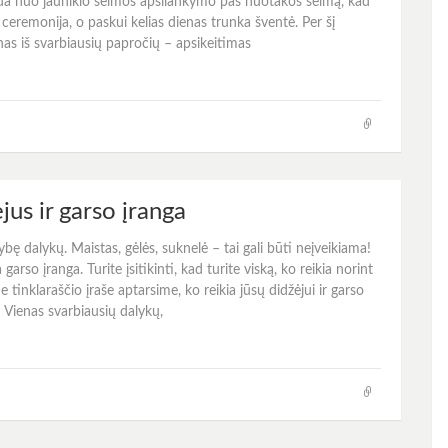
eda nuo jaunikio šeimos apsilankymo pas nuotakos šeimą, kad
ceremonija, o paskui kelias dienas trunka šventė. Per šį
ienas iš svarbiausių papročių – apsikeitimas
jus ir garso įranga
ę dalykų. Maistas, gėlės, suknelė – tai gali būti neįveikiama!
rso įranga. Turite įsitikinti, kad turite viską, ko reikia norint
tinklaraščio įraše aptarsime, ko reikia jūsų didžėjui ir garso
u! Vienas svarbiausių dalykų,