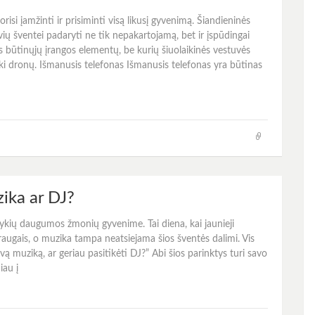
risi įamžinti ir prisiminti visą likusį gyvenimą. Šiandieninės
vių šventei padaryti ne tik nepakartojamą, bet ir įspūdingai
s būtinųjų įrangos elementų, be kurių šiuolaikinės vestuvės
ki dronų. Išmanusis telefonas Išmanusis telefonas yra būtinas
ika ar DJ?
vykių daugumos žmonių gyvenime. Tai diena, kai jaunieji
draugais, o muzika tampa neatsiejama šios šventės dalimi. Vis
yvą muziką, ar geriau pasitikėti DJ?” Abi šios parinktys turi savo
iau į