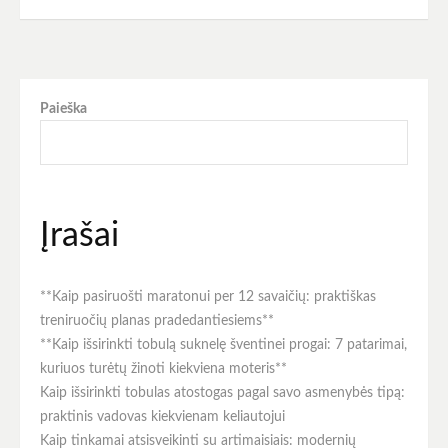
Navigacija
tarp
įrašų
Paieška
Įrašai
**Kaip pasiruošti maratonui per 12 savaičių: praktiškas
treniruočių planas pradedantiesiems**
**Kaip išsirinkti tobulą suknelę šventinei progai: 7 patarimai,
kuriuos turėtų žinoti kiekviena moteris**
Kaip išsirinkti tobulas atostogas pagal savo asmenybės tipą:
praktinis vadovas kiekvienam keliautojui
Kaip tinkamai atsisveikinti su artimaisiais: modernių