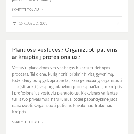
SKAITYTI TOLIAU
→
15 RUGSĖJO, 2023
Planuose vestuvės? Organizuoti patiems
ar kreiptis į profesionalus?
Vestuvių planavimas yra ypatingas ir kartu sudėtingas
procesas. Tai diena, kurią norisi prisiminti visą gyvenimą,
todėl daug porų galvoja apie tai, kaip geriausia ją organizuoti
– ar įsitraukti į visą organizavimo procesą pačiam, ar kreiptis
į profesionalius vestuvių planuotojus. Kiekvienas variantas
turi savo privalumus ir trūkumus, todėl pabandykime juos
išanalizuoti. Organizuoti patiems Privalumai: Trūkumai:
Kreiptis
SKAITYTI TOLIAU
→