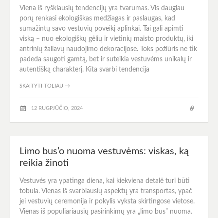
Viena iš ryškiausių tendencijų yra tvarumas. Vis daugiau
porų renkasi ekologiškas medžiagas ir paslaugas, kad
sumažintų savo vestuvių poveikį aplinkai. Tai gali apimti
viską – nuo ekologiškų gėlių ir vietinių maisto produktų, iki
antrinių žaliavų naudojimo dekoracijose. Toks požiūris ne tik
padeda saugoti gamtą, bet ir suteikia vestuvėms unikalų ir
autentišką charakterį. Kita svarbi tendencija
SKAITYTI TOLIAU
→
12 RUGPJŪČIO, 2024
Limo bus’o nuoma vestuvėms: viskas, ką
reikia žinoti
Vestuvės yra ypatinga diena, kai kiekviena detalė turi būti
tobula. Vienas iš svarbiausių aspektų yra transportas, ypač
jei vestuvių ceremonija ir pokylis vyksta skirtingose vietose.
Vienas iš populiariausių pasirinkimų yra „limo bus” nuoma.