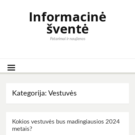
Eiti
prie
Informacinė
turinio
šventė
Patarimai ir naujienos
Kategorija:
Vestuvės
Kokios vestuvės bus madingiausios 2024
metais?