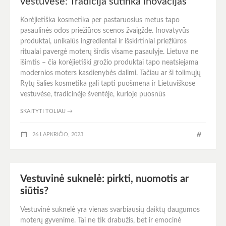
vestuvėse: Tradicija sutinka inovacijas
Korėjietiška kosmetika per pastaruosius metus tapo
pasaulinės odos priežiūros scenos žvaigžde. Inovatyvūs
produktai, unikalūs ingredientai ir išskirtiniai priežiūros
ritualai pavergė moterų širdis visame pasaulyje. Lietuva ne
išimtis – čia korėjietiški grožio produktai tapo neatsiejama
modernios moters kasdienybės dalimi. Tačiau ar ši tolimųjų
Rytų šalies kosmetika gali tapti puošmena ir Lietuviškose
vestuvėse, tradicinėje šventėje, kurioje puosnūs
SKAITYTI TOLIAU
→
26 LAPKRIČIO, 2023
Vestuvinė suknelė: pirkti, nuomotis ar
siūtis?
Vestuvinė suknelė yra vienas svarbiausių daiktų daugumos
moterų gyvenime. Tai ne tik drabužis, bet ir emocinė