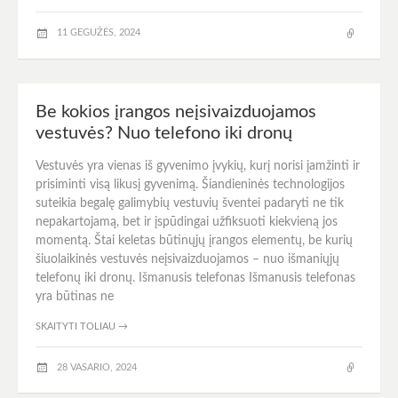
11 GEGUŽĖS, 2024
Be kokios įrangos neįsivaizduojamos
vestuvės? Nuo telefono iki dronų
Vestuvės yra vienas iš gyvenimo įvykių, kurį norisi įamžinti ir
prisiminti visą likusį gyvenimą. Šiandieninės technologijos
suteikia begalę galimybių vestuvių šventei padaryti ne tik
nepakartojamą, bet ir įspūdingai užfiksuoti kiekvieną jos
momentą. Štai keletas būtinųjų įrangos elementų, be kurių
šiuolaikinės vestuvės neįsivaizduojamos – nuo išmaniųjų
telefonų iki dronų. Išmanusis telefonas Išmanusis telefonas
yra būtinas ne
SKAITYTI TOLIAU
→
28 VASARIO, 2024