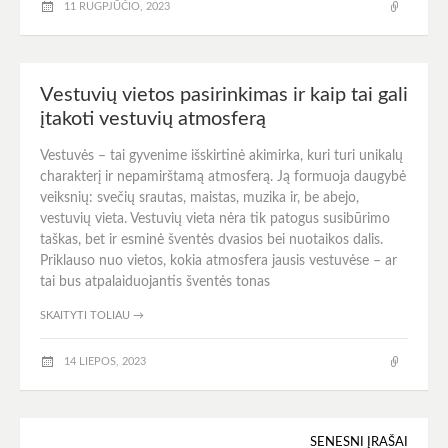
11 RUGPJŪČIO, 2023
Vestuvių vietos pasirinkimas ir kaip tai gali
įtakoti vestuvių atmosferą
Vestuvės – tai gyvenime išskirtinė akimirka, kuri turi unikalų
charakterį ir nepamirštamą atmosferą. Ją formuoja daugybė
veiksnių: svečių srautas, maistas, muzika ir, be abejo,
vestuvių vieta. Vestuvių vieta nėra tik patogus susibūrimo
taškas, bet ir esminė šventės dvasios bei nuotaikos dalis.
Priklauso nuo vietos, kokia atmosfera jausis vestuvėse – ar
tai bus atpalaiduojantis šventės tonas
SKAITYTI TOLIAU
→
14 LIEPOS, 2023
SENESNI ĮRAŠAI