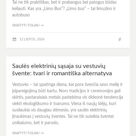
Tai ne tik praktiškas, bet ir prabangus bei patogus būdas
keliauti. Kas yra „Limo Bus”? „Limo bus” – tai limuzino ir
autobuso
SKAITYTI TOLIAU
→
12 LIEPOS, 2024
Saulės elektrinių sąsaja su vestuvių
švente: tvari ir romantiška alternatyva
Vestuvės – tai ypatinga diena, kai pora švenčia savo meilę ir
įsipareigojimą būti kartu. Nors tradicijos ir ceremonijos gali
skirtis, pastaraisiais metais pastebima vis didesnė tendencija
siekti ekologiškumo ir tvarumo. Viena iš naujų idėjų, kuri
susilaukia vis daugiau dėmesio, yra saulės elektrinių
įtraukimas į vestuvių šventes. Tai ne tik suteikia šventei
unikalumo, bet ir parodo,
SKAITYTI TOLIAU
→