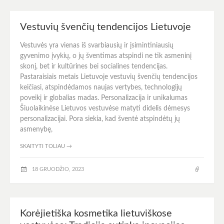
Vestuvių švenčių tendencijos Lietuvoje
Vestuvės yra vienas iš svarbiausių ir įsimintiniausių
gyvenimo įvykių, o jų šventimas atspindi ne tik asmeninį
skonį, bet ir kultūrines bei socialines tendencijas.
Pastaraisiais metais Lietuvoje vestuvių švenčių tendencijos
keičiasi, atspindėdamos naujas vertybes, technologijų
poveikį ir globalias madas. Personalizacija ir unikalumas
Šiuolaikinėse Lietuvos vestuvėse matyti didelis dėmesys
personalizacijai. Pora siekia, kad šventė atspindėtų jų
asmenybę,
SKAITYTI TOLIAU
→
18 GRUODŽIO, 2023
Korėjietiška kosmetika lietuviškose