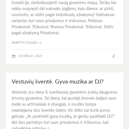
investicija, simbolizuojanti naują gyvenimo etapą. Tačiau kai
reikia nuspręsti dėl suknelės įsigijimo, kyla dilema: ar pirkti,
nuomotis, ar siūtis pagal individualų užsakymą? Kiekvienas
variantas turi savo privalumus ir trūkumus. Pirkimas
Privalumai: Trūkumai: Nuoma Privalumai: Trūkumai: Siūtis
pagal užsakymą Privalumai:
SKAITYTI TOLIAU
→
23 SPALIO, 2023
Vestuvių šventė. Gyva muzika ar DJ?
Vestuvės yra viena iš svarbiausių gyvenimo įvykių daugumos
žmonių gyvenime. Tai diena, kai jaunieji žmonės dalijasi savo
meile su artimaisiais ir draugais, o muzika tampa
neatsiejama šios šventės dalimi. Vis dėlto kai kurie poros
galvoja: „Ar pasirinkti gyvą muziką, ar geriau pasitikėti DJ?”
Abi šios parinktys turi savo privalumus ir trūkumus, tad
pažvelkime artimiau į