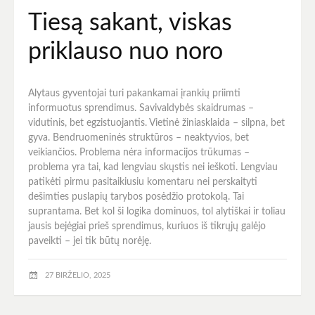
Tiesą sakant, viskas
priklauso nuo noro
Alytaus gyventojai turi pakankamai įrankių priimti
informuotus sprendimus. Savivaldybės skaidrumas –
vidutinis, bet egzistuojantis. Vietinė žiniasklaida – silpna, bet
gyva. Bendruomeninės struktūros – neaktyvios, bet
veikiančios. Problema nėra informacijos trūkumas –
problema yra tai, kad lengviau skųstis nei ieškoti. Lengviau
patikėti pirmu pasitaikiusiu komentaru nei perskaityti
dešimties puslapių tarybos posėdžio protokolą. Tai
suprantama. Bet kol ši logika dominuos, tol alytiškai ir toliau
jausis bejėgiai prieš sprendimus, kuriuos iš tikrųjų galėjo
paveikti – jei tik būtų norėję.
27 BIRŽELIO, 2025