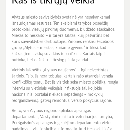
Kas iš tikrųjų veikia
Alytaus miesto savivaldybės svetainė yra nepakankamai
išnaudojamas resursas. Ten skelbiami tarybos posėdžių
protokolai, viešųjų pirkimų duomenys, biudžeto ataskaitos.
Niekas to neskaito – ir tai yra faktas, kurį patvirtins bet
kuris savivaldybės darbuotojas. Žmonės renkasi Facebook
grupę „Alytus – miestas, kuriame gyvenu” ir tikisi, kad
kažkas jiems viską suvirkins ir paaiškins. Kartais taip ir
nutinka, bet dažniau – tiesiog plinta gandai.
Vietinis laikraštis „Alytaus naujienos”
– irgi neįvertintas
šaltinis. Taip, jis nėra tobulas, kartais rašo atsargiai, vengia
konfliktiškų temų. Bet jis vis tiek seka miesto politiką, rengia
interviu su vietiniais veikėjais ir fiksuoja tai, ko jokie
nacionaliniai portalai niekada nepadengs – mokyklų
reorganizavimą, gatvių remontus, verslo pokyčius rajone.
Be to, yra Alytaus regiono aplinkos apsaugos
departamentas, Valstybinė maisto ir veterinarijos tarnyba,
Priešgaisrinės apsaugos ir gelbėjimo departamento vietos
padalinys – visi jie skelbia informaciją, kuri tiesiogiai liečia