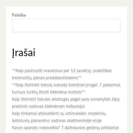
Paieška
Įrašai
**Kaip pasiruošti maratonui per 12 savaičių: praktiškas
treniruočių planas pradedantiesiems**
**Kaip išsirinkti tobulą suknelę šventinei progai: 7 patarimai,
kuriuos turėtų žinoti kiekviena moteris**
Kaip išsirinkti tobulas atostogas pagal savo asmenybės tipą:
praktinis vadovas kiekvienam keliautojui
Kaip tinkamai atsisveikinti su artimaisiais: modernių
laidotuvių planavimo vadovas skaitmeninėje eroje
Kavos aparato nebeveikia? 7 dažniausios gedimų priežastys