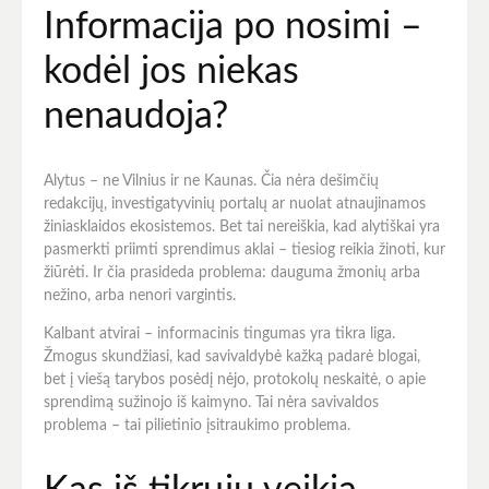
Informacija po nosimi –
kodėl jos niekas
nenaudoja?
Alytus – ne Vilnius ir ne Kaunas. Čia nėra dešimčių
redakcijų, investigatyvinių portalų ar nuolat atnaujinamos
žiniasklaidos ekosistemos. Bet tai nereiškia, kad alytiškai yra
pasmerkti priimti sprendimus aklai – tiesiog reikia žinoti, kur
žiūrėti. Ir čia prasideda problema: dauguma žmonių arba
nežino, arba nenori vargintis.
Kalbant atvirai – informacinis tingumas yra tikra liga.
Žmogus skundžiasi, kad savivaldybė kažką padarė blogai,
bet į viešą tarybos posėdį nėjo, protokolų neskaitė, o apie
sprendimą sužinojo iš kaimyno. Tai nėra savivaldos
problema – tai pilietinio įsitraukimo problema.