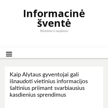
Eiti
prie
Informacinė
turinio
šventė
Patarimai ir naujienos
Kaip Alytaus gyventojai gali
išnaudoti vietinius informacijos
šaltinius priimant svarbiausius
kasdienius sprendimus