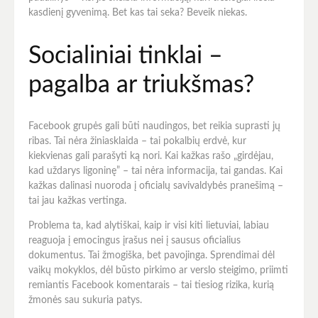
kasdienį gyvenimą. Bet kas tai seka? Beveik niekas.
Socialiniai tinklai –
pagalba ar triukšmas?
Facebook grupės gali būti naudingos, bet reikia suprasti jų
ribas. Tai nėra žiniasklaida – tai pokalbių erdvė, kur
kiekvienas gali parašyti ką nori. Kai kažkas rašo „girdėjau,
kad uždarys ligoninę” – tai nėra informacija, tai gandas. Kai
kažkas dalinasi nuoroda į oficialų savivaldybės pranešimą –
tai jau kažkas vertinga.
Problema ta, kad alytiškai, kaip ir visi kiti lietuviai, labiau
reaguoja į emocingus įrašus nei į sausus oficialius
dokumentus. Tai žmogiška, bet pavojinga. Sprendimai dėl
vaikų mokyklos, dėl būsto pirkimo ar verslo steigimo, priimti
remiantis Facebook komentarais – tai tiesiog rizika, kurią
žmonės sau sukuria patys.