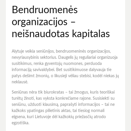
Bendruomenės
organizacijos –
neišnaudotas kapitalas
Alytuje veikia seniūnijos, bendruomeninės organizacijos,
nevyriausybinis sektorius. Daugelis jų reguliariai organizuoja
susitikimus, renka gyventojų nuomones, perduoda
informaciją savivaldybei. Bet susitikimuose dalyvauja tie
patys dešimt žmonių, o likusieji vėliau stebisi, kodėl niekas jų
neklausė.
Seniūnas nėra tik biurokratas – tai žmogus, kuris teoriškai
turėtų žinoti, kas vyksta konkrečiame rajone. Susisiekti su
seniūnu, užduoti klausimą, paprašyti informacijos – tai ne
kažkoks ypatingas pilietinis aktas, tai tiesiog normali
elgsena, kuri Lietuvoje dėl kažkokių priežasčių atrodo
egzotiška.