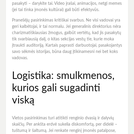
pasakyti – darykite tai. Video įrašai, animacijos, netgi memes
(jei tai tinka įmonės kultūrai) gali būti efektyvūs.
Pranešėjų pasirinkimas kritiškai svarbus. Ne visi vadovai yra
geri kalbėtojai, ir tai normalu. Jei generalinis direktorius nėra
charizmatiškiausias žmogus, galbūt vertėtų, kad jis pasakytų
tik svarbiausią dalį, o kitas sekcijas vestų tie, kurie moka
įtraukti auditoriją. Kartais paprasti darbuotojai, pasakojantys
savo sėkmės istorijas, būna daug įtikinamesni nei bet koks
vadovas.
Logistika: smulkmenos,
kurios gali sugadinti
viską
Vietos pasirinkimas turi atitikti renginio dvasią ir dalyvių
skaičių. Per ankšta erdvė sukelia diskomfortą, per didelė –
tuštumą ir šaltumą. Jei renkate renginį įmonės patalpose,