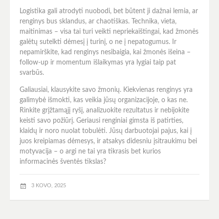
Logistika gali atrodyti nuobodi, bet būtent ji dažnai lemia, ar
renginys bus sklandus, ar chaotiškas. Technika, vieta,
maitinimas – visa tai turi veikti nepriekaištingai, kad žmonės
galėtų sutelkti dėmesį į turinį, o ne į nepatogumus. Ir
nepamirškite, kad renginys nesibaigia, kai žmonės išeina –
follow-up ir momentum išlaikymas yra lygiai taip pat
svarbūs.
Galiausiai, klausykite savo žmonių. Kiekvienas renginys yra
galimybė išmokti, kas veikia jūsų organizacijoje, o kas ne.
Rinkite grįžtamąjį ryšį, analizuokite rezultatus ir nebijokite
keisti savo požiūrį. Geriausi renginiai gimsta iš patirties,
klaidų ir noro nuolat tobulėti. Jūsų darbuotojai pajus, kai į
juos kreipiamas dėmesys, ir atsakys didesniu įsitraukimu bei
motyvacija – o argi ne tai yra tikrasis bet kurios
informacinės šventės tikslas?
3 KOVO, 2025