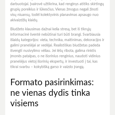
darbuotojai. Įvairovė užtikrina, kad renginys atitiks skirtingų
grupių poreikius ir lūkesčius. Vienas žmogus negali žinoti
visų niuansų, todėl kolektyvinis planavimas apsaugo nuo
akivaizdžių klaidų.
Biudžeto klausimas dažnai kelia stresą, bet iš tikrųjų
informacinė šventė nebūtinai turi būti brangi. Svarbiausia
išlaidų kategorijos: vieta, technika, maitinimas, dekoracijos ir
galimi pranešėjai ar vedėjai. Realistiškas biudžetas padeda
išvengti nusivylimo vėliau. Jei lėšų ribota, galima rinktis
įmonės patalpas, o ne išorinius renginius, naudoti vidinius
pranešėjus vietoj išorinių ekspertų, ir investuoti į tai, kas
tikrai svarbu – kokybišką garso ir vaizdo įrangą.
Formato pasirinkimas:
ne vienas dydis tinka
visiems