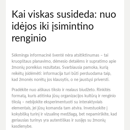
Kai viskas susideda: nuo
idėjos iki įsimintino
renginio
Sėkminga informacinė šventė nėra atsitiktinumas – tai
kruopštaus planavimo, dėmesio detalėms ir supratimo apie
žmonių poreikius rezultatas. Svarbiausia pamoka, kurią
reikėtų įsidėmėti: informacija turi būti perduodama taip,
kad žmonės norėtų jos klausytis, o ne jaustųsi priversti.
Pradėkite nuo aiškaus tikslo ir realaus biudžeto. Rinkitės
formatą, kuris atitinka jūsų organizacijos kultūrą ir renginio
tikslą – nebijokite eksperimentuoti su interaktyviais
elementais, jei jūsų komanda tam atvira. Investuokite į
kokybišką turinį ir vizualinę medžiagą, bet nepamirškite, kad
geriausias turinys yra autentiškas ir susijęs su žmonių
kasdienybe.