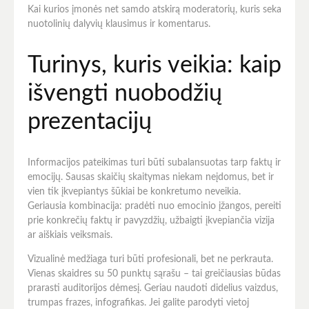
Kai kurios įmonės net samdo atskirą moderatorių, kuris seka
nuotolinių dalyvių klausimus ir komentarus.
Turinys, kuris veikia: kaip
išvengti nuobodžių
prezentacijų
Informacijos pateikimas turi būti subalansuotas tarp faktų ir
emocijų. Sausas skaičių skaitymas niekam neįdomus, bet ir
vien tik įkvepiantys šūkiai be konkretumo neveikia.
Geriausia kombinacija: pradėti nuo emocinio įžangos, pereiti
prie konkrečių faktų ir pavyzdžių, užbaigti įkvepiančia vizija
ar aiškiais veiksmais.
Vizualinė medžiaga turi būti profesionali, bet ne perkrauta.
Vienas skaidres su 50 punktų sąrašu – tai greičiausias būdas
prarasti auditorijos dėmesį. Geriau naudoti didelius vaizdus,
trumpas frazes, infografikas. Jei galite parodyti vietoj