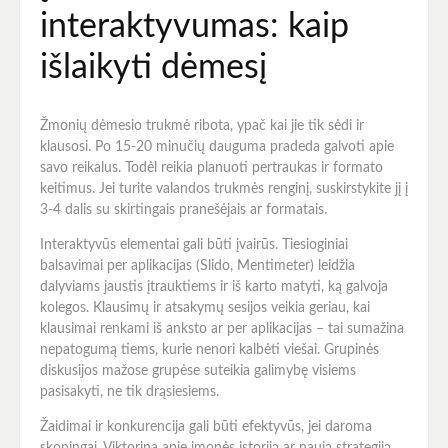
interaktyvumas: kaip
išlaikyti dėmesį
Žmonių dėmesio trukmė ribota, ypač kai jie tik sėdi ir
klausosi. Po 15-20 minučių dauguma pradeda galvoti apie
savo reikalus. Todėl reikia planuoti pertraukas ir formato
keitimus. Jei turite valandos trukmės renginį, suskirstykite jį į
3-4 dalis su skirtingais pranešėjais ar formatais.
Interaktyvūs elementai gali būti įvairūs. Tiesioginiai
balsavimai per aplikacijas (Slido, Mentimeter) leidžia
dalyviams jaustis įtrauktiems ir iš karto matyti, ką galvoja
kolegos. Klausimų ir atsakymų sesijos veikia geriau, kai
klausimai renkami iš anksto ar per aplikacijas – tai sumažina
nepatogumą tiems, kurie nenori kalbėti viešai. Grupinės
diskusijos mažose grupėse suteikia galimybę visiems
pasisakyti, ne tik drąsiesiems.
Žaidimai ir konkurencija gali būti efektyvūs, jei daroma