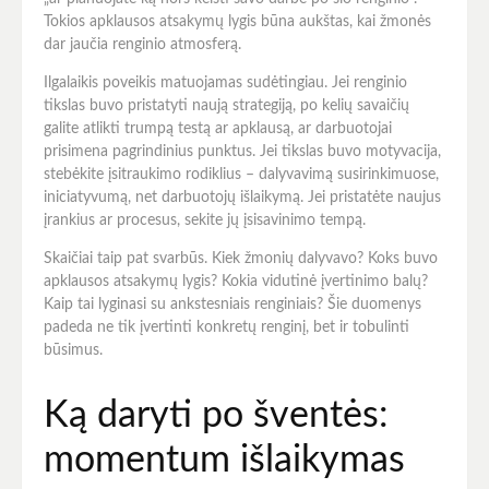
Tokios apklausos atsakymų lygis būna aukštas, kai žmonės
dar jaučia renginio atmosferą.
Ilgalaikis poveikis matuojamas sudėtingiau. Jei renginio
tikslas buvo pristatyti naują strategiją, po kelių savaičių
galite atlikti trumpą testą ar apklausą, ar darbuotojai
prisimena pagrindinius punktus. Jei tikslas buvo motyvacija,
stebėkite įsitraukimo rodiklius – dalyvavimą susirinkimuose,
iniciatyvumą, net darbuotojų išlaikymą. Jei pristatėte naujus
įrankius ar procesus, sekite jų įsisavinimo tempą.
Skaičiai taip pat svarbūs. Kiek žmonių dalyvavo? Koks buvo
apklausos atsakymų lygis? Kokia vidutinė įvertinimo balų?
Kaip tai lyginasi su ankstesniais renginiais? Šie duomenys
padeda ne tik įvertinti konkretų renginį, bet ir tobulinti
būsimus.
Ką daryti po šventės:
momentum išlaikymas