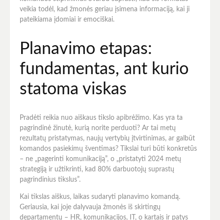
veikia todėl, kad žmonės geriau įsimena informaciją, kai ji
pateikiama įdomiai ir emociškai.
Planavimo etapas:
fundamentas, ant kurio
statoma viskas
Pradėti reikia nuo aiškaus tikslo apibrėžimo. Kas yra ta
pagrindinė žinutė, kurią norite perduoti? Ar tai metų
rezultatų pristatymas, naujų vertybių įtvirtinimas, ar galbūt
komandos pasiekimų šventimas? Tikslai turi būti konkretūs
– ne „pagerinti komunikaciją”, o „pristatyti 2024 metų
strategiją ir užtikrinti, kad 80% darbuotojų suprastų
pagrindinius tikslus”.
Kai tikslas aiškus, laikas sudaryti planavimo komandą.
Geriausia, kai joje dalyvauja žmonės iš skirtingų
departamentų – HR, komunikacijos, IT, o kartais ir patys