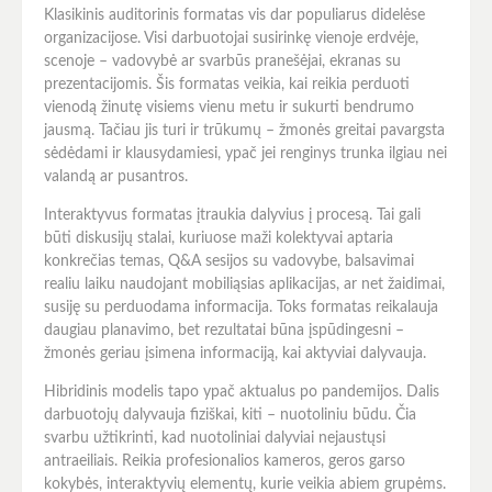
Klasikinis auditorinis formatas vis dar populiarus didelėse
organizacijose. Visi darbuotojai susirinkę vienoje erdvėje,
scenoje – vadovybė ar svarbūs pranešėjai, ekranas su
prezentacijomis. Šis formatas veikia, kai reikia perduoti
vienodą žinutę visiems vienu metu ir sukurti bendrumo
jausmą. Tačiau jis turi ir trūkumų – žmonės greitai pavargsta
sėdėdami ir klausydamiesi, ypač jei renginys trunka ilgiau nei
valandą ar pusantros.
Interaktyvus formatas įtraukia dalyvius į procesą. Tai gali
būti diskusijų stalai, kuriuose maži kolektyvai aptaria
konkrečias temas, Q&A sesijos su vadovybe, balsavimai
realiu laiku naudojant mobiliąsias aplikacijas, ar net žaidimai,
susiję su perduodama informacija. Toks formatas reikalauja
daugiau planavimo, bet rezultatai būna įspūdingesni –
žmonės geriau įsimena informaciją, kai aktyviai dalyvauja.
Hibridinis modelis tapo ypač aktualus po pandemijos. Dalis
darbuotojų dalyvauja fiziškai, kiti – nuotoliniu būdu. Čia
svarbu užtikrinti, kad nuotoliniai dalyviai nejaustųsi
antraeiliais. Reikia profesionalios kameros, geros garso
kokybės, interaktyvių elementų, kurie veikia abiem grupėms.