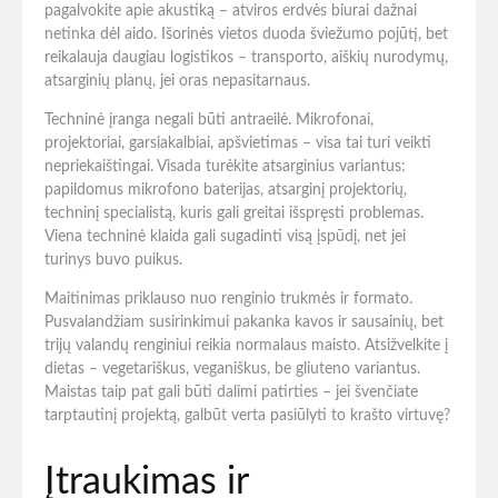
pagalvokite apie akustiką – atviros erdvės biurai dažnai
netinka dėl aido. Išorinės vietos duoda šviežumo pojūtį, bet
reikalauja daugiau logistikos – transporto, aiškių nurodymų,
atsarginių planų, jei oras nepasitarnaus.
Techninė įranga negali būti antraeilė. Mikrofonai,
projektoriai, garsiakalbiai, apšvietimas – visa tai turi veikti
nepriekaištingai. Visada turėkite atsarginius variantus:
papildomus mikrofono baterijas, atsarginį projektorių,
techninį specialistą, kuris gali greitai išspręsti problemas.
Viena techninė klaida gali sugadinti visą įspūdį, net jei
turinys buvo puikus.
Maitinimas priklauso nuo renginio trukmės ir formato.
Pusvalandžiam susirinkimui pakanka kavos ir sausainių, bet
trijų valandų renginiui reikia normalaus maisto. Atsižvelkite į
dietas – vegetariškus, veganiškus, be gliuteno variantus.
Maistas taip pat gali būti dalimi patirties – jei švenčiate
tarptautinį projektą, galbūt verta pasiūlyti to krašto virtuvę?
Įtraukimas ir