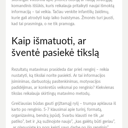
skoningai. Viktorina apie įmonės istoriją ar naują strategiją,
komandinis iššūkis, kuris reikalauja pritaikyti naujai išmoktą
informaciją – tai veikia. Tačiau venkite infantilių žaidimų,
kurie gali atrodyti kaip laiko švaistymas. Žmonės turi jausti,
kad tai prasminga, o ne tik pramoga.
Kaip išmatuoti, ar
šventė pasiekė tikslą
Rezultatų matavimas prasideda dar prieš renginį – reikia
nustatyti, ką tiksliai norite pasiekti. Ar tai informacijos
įsiminimas, darbuotojų pasitenkinimas, motyvacijos
padidėjimas, ar konkretūs veiksmai po renginio? Kiekvienas
tikslas reikalauja skirtingų matavimo metodų.
Greičiausias būdas gauti grįžtamąjį ryšį – trumpa apklausa iš
karto po renginio. 5-7 klausimai apie turinį, formatą,
organizavimą, bendrą įspūdį. Svarbu klausti ne tik „ar
patiko”, bet ir „ką sužinojote naujo”, „kas galėtų būti geriau”,
„ar planuojate ką nors keisti savo darbe po šio renginio”.