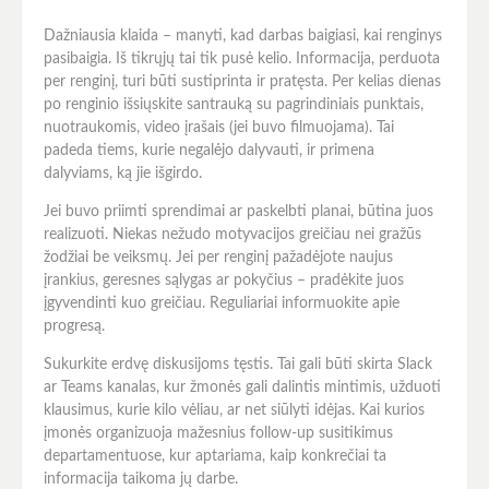
Dažniausia klaida – manyti, kad darbas baigiasi, kai renginys
pasibaigia. Iš tikrųjų tai tik pusė kelio. Informacija, perduota
per renginį, turi būti sustiprinta ir pratęsta. Per kelias dienas
po renginio išsiųskite santrauką su pagrindiniais punktais,
nuotraukomis, video įrašais (jei buvo filmuojama). Tai
padeda tiems, kurie negalėjo dalyvauti, ir primena
dalyviams, ką jie išgirdo.
Jei buvo priimti sprendimai ar paskelbti planai, būtina juos
realizuoti. Niekas nežudo motyvacijos greičiau nei gražūs
žodžiai be veiksmų. Jei per renginį pažadėjote naujus
įrankius, geresnes sąlygas ar pokyčius – pradėkite juos
įgyvendinti kuo greičiau. Reguliariai informuokite apie
progresą.
Sukurkite erdvę diskusijoms tęstis. Tai gali būti skirta Slack
ar Teams kanalas, kur žmonės gali dalintis mintimis, užduoti
klausimus, kurie kilo vėliau, ar net siūlyti idėjas. Kai kurios
įmonės organizuoja mažesnius follow-up susitikimus
departamentuose, kur aptariama, kaip konkrečiai ta
informacija taikoma jų darbe.