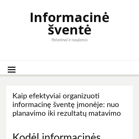
Eiti
prie
Informacinė
turinio
šventė
Patarimai ir naujienos
Kaip efektyviai organizuoti
informacinę šventę įmonėje: nuo
planavimo iki rezultatų matavimo
Kodėl informacinės