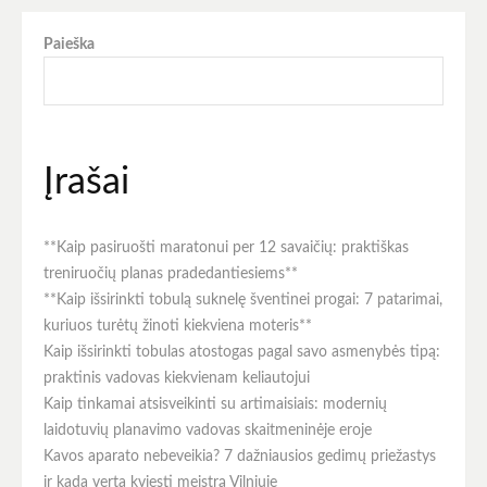
Paieška
Įrašai
**Kaip pasiruošti maratonui per 12 savaičių: praktiškas
treniruočių planas pradedantiesiems**
**Kaip išsirinkti tobulą suknelę šventinei progai: 7 patarimai,
kuriuos turėtų žinoti kiekviena moteris**
Kaip išsirinkti tobulas atostogas pagal savo asmenybės tipą:
praktinis vadovas kiekvienam keliautojui
Kaip tinkamai atsisveikinti su artimaisiais: modernių
laidotuvių planavimo vadovas skaitmeninėje eroje
Kavos aparato nebeveikia? 7 dažniausios gedimų priežastys
ir kada verta kviesti meistrą Vilniuje