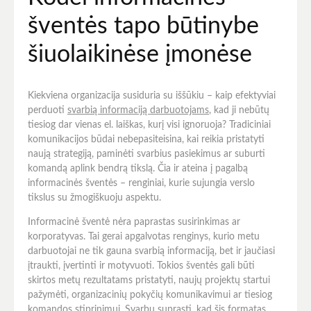
šventės tapo būtinybe
šiuolaikinėse įmonėse
Kiekviena organizacija susiduria su iššūkiu – kaip efektyviai
perduoti
svarbią informaciją darbuotojams
, kad ji nebūtų
tiesiog dar vienas el. laiškas, kurį visi ignoruoja? Tradiciniai
komunikacijos būdai nebepasiteisina, kai reikia pristatyti
naują strategiją, paminėti svarbius pasiekimus ar suburti
komandą aplink bendrą tikslą. Čia ir ateina į pagalbą
informacinės šventės – renginiai, kurie sujungia verslo
tikslus su žmogiškuoju aspektu.
Informacinė šventė nėra paprastas susirinkimas ar
korporatyvas. Tai gerai apgalvotas renginys, kurio metu
darbuotojai ne tik gauna svarbią informaciją, bet ir jaučiasi
įtraukti, įvertinti ir motyvuoti. Tokios šventės gali būti
skirtos metų rezultatams pristatyti, naujų projektų startui
pažymėti, organizacinių pokyčių komunikavimui ar tiesiog
komandos stiprinimui. Svarbu suprasti, kad šis formatas