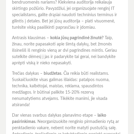
bendruomenės nariams? Kiekviena auditorija reikalauja
skirtingo požiūrio. Pavyzdžiui, jei organizuojate renginį IT
specialistams, galite drąsiai naudoti techninius terminus ir
gilintis į detales. Bet jei jūsų auditorija – plati visuomenė,
turėsite viską paaiškinti paprasčiau ir įdomiau.
Antrasis klausimas –
kokia jūsų pagrindinė žinutė?
Taip,
žinau, norite papasakoti apie šimtą dalykų, bet žmonės
išsinešiš iš renginio vieną ar dvi pagrindines mintis. Geriau
sutelkite dėmesį į jas ir padarykite tai gerai, nei bandykite
aprėpti viską ir nieko nepasakyti.
Trečias dalykas –
biudžetas
. Čia reikia būti realistams.
Suskaičiuokite visas galimas išlaidas: patalpos nuoma,
technika, kalbėtojai, maistas, reklama, spausdintos
medžiagos. Ir būtinai palikite 15-20% rezervą
nenumatytiems atvejams. Tikėkite manimi, jie visada
atsiranda!
Dar vienas svarbus dalykas planavimo etape –
laiko
pasirinkimas
. Neorganizuokite renginio pirmadienio rytą ar
penktadienio vakare, nebent norite matyti pustuščią salę.