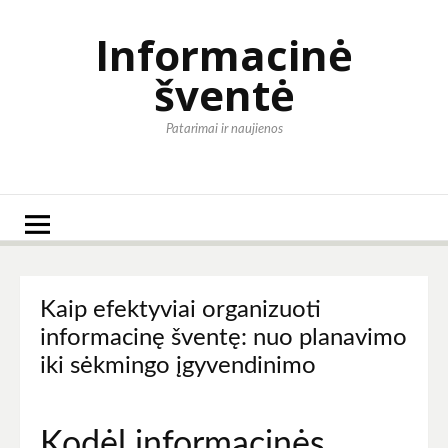
Eiti
prie
Informacinė
turinio
šventė
Patarimai ir naujienos
Kaip efektyviai organizuoti
informacinę šventę: nuo planavimo
iki sėkmingo įgyvendinimo
Kodėl informacinės