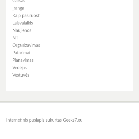
Garsas
Įranga
Kaip pasiruošti
Laisvalaikis
Naujienos
NT
Organizavimas
Patarimai
Planavimas
Vedėjas
Vestuvės
Internetinis puslapis sukurtas
Geeks7.eu