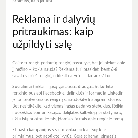
prisimins, kaip jautėsi.
Reklama ir dalyvių
pritraukimas: kaip
užpildyti salę
Galite surengti geriausią renginį pasaulyje, bet jei niekas apie
jį nežino – kokia nauda? Reklama turi prasidėti bent 6-8
savaites prieš renginį, o idealiu atveju – dar anksčiau.
Socialiniai tinklai
– jūsų geriausias draugas. Sukurkite
renginio puslapį Facebook’e, dalinkitės informacija LinkedIn,
jei tai profesionalus renginys, naudokite Instagram stories.
Bet nesitikėkite, kad vienas įrašas padarys stebuklus. Reikia
nuoseklios komunikacijos: dalijkitės kalbėtojų pristatymais,
užkulisių nuotraukomis, įdomiais faktais apie renginio temą.
El. pašto kampanijos
vis dar veikia puikiai. Siųskite
priminimus, bet nebūkite įkyrūs. Gera schema: pirmasis