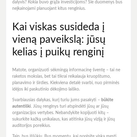
dalyvis? Kokia buvo grąža investicijoms? Šie duomenys bus
neįkainojami planuojant kitus renginius.
Kai viskas susideda į
vieną paveikslą: jūsų
kelias į puikų renginį
Matote, organizuoti sėkmingą informacinę šventę – tai ne
raketos mokslas, bet tai tikrai reikalauja kruopštumo,
planavimo ir širdies. Kiekviena detalė svarbi, nuo pirminės
idėjos iki paskutinio dėkojimo laiško.
Svarbiausias dalykas, kurį turiu jums pasakyti –
būkite
autentiški
. Jūsų renginys turi atspindėti jūsų ar jūsų
organizacijos vertybes. Nebandykite kopijuoti kitų –
sukurkite kažką unikalaus, kas atitinka jūsų viziją ir jūsų
auditorijos poreikius.
Taip, bus iššūkių. Bus momentų, kai norėsite viską mesti.