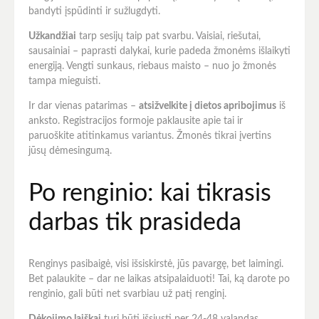
bandyti įspūdinti ir sužlugdyti.
Užkandžiai
tarp sesijų taip pat svarbu. Vaisiai, riešutai,
sausainiai – paprasti dalykai, kurie padeda žmonėms išlaikyti
energiją. Vengti sunkaus, riebaus maisto – nuo jo žmonės
tampa mieguisti.
Ir dar vienas patarimas –
atsižvelkite į dietos apribojimus
iš
anksto. Registracijos formoje paklausite apie tai ir
paruoškite atitinkamus variantus. Žmonės tikrai įvertins
jūsų dėmesingumą.
Po renginio: kai tikrasis
darbas tik prasideda
Renginys pasibaigė, visi išsiskirstė, jūs pavargę, bet laimingi.
Bet palaukite – dar ne laikas atsipalaiduoti! Tai, ką darote po
renginio, gali būti net svarbiau už patį renginį.