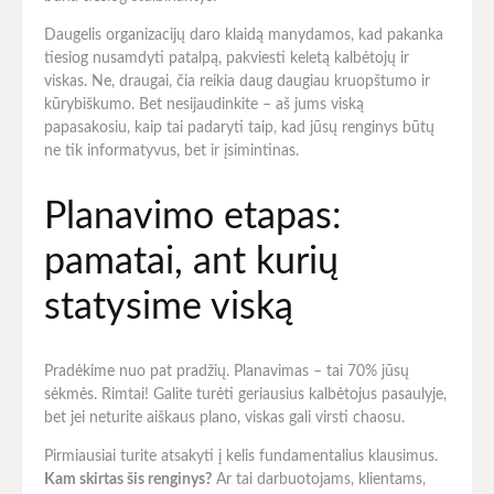
Daugelis organizacijų daro klaidą manydamos, kad pakanka
tiesiog nusamdyti patalpą, pakviesti keletą kalbėtojų ir
viskas. Ne, draugai, čia reikia daug daugiau kruopštumo ir
kūrybiškumo. Bet nesijaudinkite – aš jums viską
papasakosiu, kaip tai padaryti taip, kad jūsų renginys būtų
ne tik informatyvus, bet ir įsimintinas.
Planavimo etapas:
pamatai, ant kurių
statysime viską
Pradėkime nuo pat pradžių. Planavimas – tai 70% jūsų
sėkmės. Rimtai! Galite turėti geriausius kalbėtojus pasaulyje,
bet jei neturite aiškaus plano, viskas gali virsti chaosu.
Pirmiausiai turite atsakyti į kelis fundamentalius klausimus.
Kam skirtas šis renginys?
Ar tai darbuotojams, klientams,