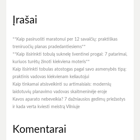
Įrašai
**Kaip pasiruošti maratonui per 12 savaičių: praktiškas
treniruočių planas pradedantiesiems**
**Kaip išsirinkti tobulą suknelę šventinei progai: 7 patarimai,
kuriuos turėtų žinoti kiekviena moteris**
Kaip išsirinkti tobulas atostogas pagal savo asmenybės tipą:
praktinis vadovas kiekvienam keliautojui
Kaip tinkamai atsisveikinti su artimaisiais: modernių
laidotuvių planavimo vadovas skaitmeninėje eroje
Kavos aparato nebeveikia? 7 dažniausios gedimų priežastys
ir kada verta kviesti meistrą Vilniuje
Komentarai