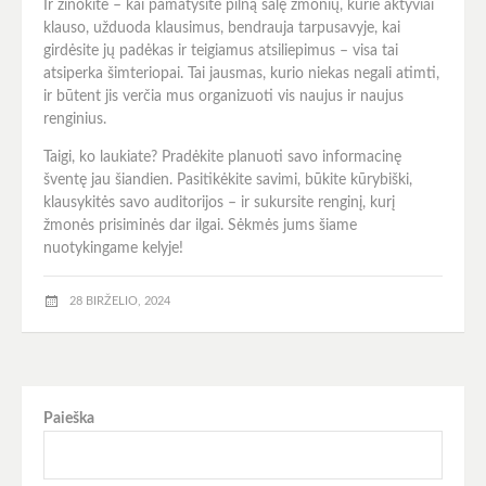
Ir žinokite – kai pamatysite pilną salę žmonių, kurie aktyviai
klauso, užduoda klausimus, bendrauja tarpusavyje, kai
girdėsite jų padėkas ir teigiamus atsiliepimus – visa tai
atsiperka šimteriopai. Tai jausmas, kurio niekas negali atimti,
ir būtent jis verčia mus organizuoti vis naujus ir naujus
renginius.
Taigi, ko laukiate? Pradėkite planuoti savo informacinę
šventę jau šiandien. Pasitikėkite savimi, būkite kūrybiški,
klausykitės savo auditorijos – ir sukursite renginį, kurį
žmonės prisiminės dar ilgai. Sėkmės jums šiame
nuotykingame kelyje!
28 BIRŽELIO, 2024
Paieška