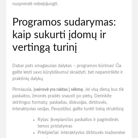
nusprendė nebeįsijungti.
Programos sudarymas:
kaip sukurti įdomų ir
vertingą turinį
Dabar pats smagiausias dalykas – programos kūrimas! Čia
galite leisti savo kūrybiškumui skraidyti, bet nepamirškite ir
praktinių dalykų.
Pirmiausia,
įvairovė yra raktas į sėkmę
. Jei visą dieną bus tik
paskaitos, žmonės pradės snausti po pietų. Derinkite
skirtingus formatų: paskaitas, diskusijas, dirbtuvės,
interaktyvias sesijas. Pavyzdžiui, galite turėti tokią struktūrą:
Rytas: įkvepiančios paskaitos ir pagrindinės
temos pristatymas
Priešpiečiai: interaktyvios dirbtuvės mažesnėse