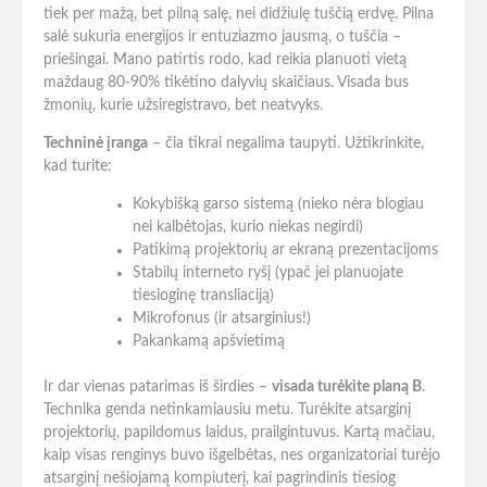
tiek per mažą, bet pilną salę, nei didžiulę tuščią erdvę. Pilna
salė sukuria energijos ir entuziazmo jausmą, o tuščia –
priešingai. Mano patirtis rodo, kad reikia planuoti vietą
maždaug 80-90% tikėtino dalyvių skaičiaus. Visada bus
žmonių, kurie užsiregistravo, bet neatvyks.
Techninė įranga
– čia tikrai negalima taupyti. Užtikrinkite,
kad turite:
Kokybišką garso sistemą (nieko nėra blogiau
nei kalbėtojas, kurio niekas negirdi)
Patikimą projektorių ar ekraną prezentacijoms
Stabilų interneto ryšį (ypač jei planuojate
tiesioginę transliaciją)
Mikrofonus (ir atsarginius!)
Pakankamą apšvietimą
Ir dar vienas patarimas iš širdies –
visada turėkite planą B
.
Technika genda netinkamiausiu metu. Turėkite atsarginį
projektorių, papildomus laidus, prailgintuvus. Kartą mačiau,
kaip visas renginys buvo išgelbėtas, nes organizatoriai turėjo
atsarginį nešiojamą kompiuterį, kai pagrindinis tiesiog