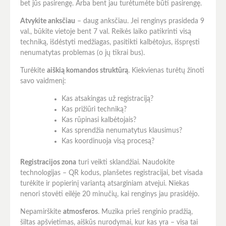
bet jūs pasirengę. Arba bent jau turėtumėte būti pasirengę.
Atvykite anksčiau
– daug anksčiau. Jei renginys prasideda 9
val., būkite vietoje bent 7 val. Reikės laiko patikrinti visą
techniką, išdėstyti medžiagas, pasitikti kalbėtojus, išspręsti
nenumatytas problemas (o jų tikrai bus).
Turėkite
aiškią komandos struktūrą
. Kiekvienas turėtų žinoti
savo vaidmenį:
Kas atsakingas už registraciją?
Kas prižiūri techniką?
Kas rūpinasi kalbėtojais?
Kas sprendžia nenumatytus klausimus?
Kas koordinuoja visą procesą?
Registracijos zona
turi veikti sklandžiai. Naudokite
technologijas – QR kodus, planšetes registracijai, bet visada
turėkite ir popierinį variantą atsarginiam atvejui. Niekas
nenori stovėti eilėje 20 minučių, kai renginys jau prasidėjo.
Nepamirškite
atmosferos
. Muzika prieš renginio pradžią,
šiltas apšvietimas, aiškūs nurodymai, kur kas yra – visa tai