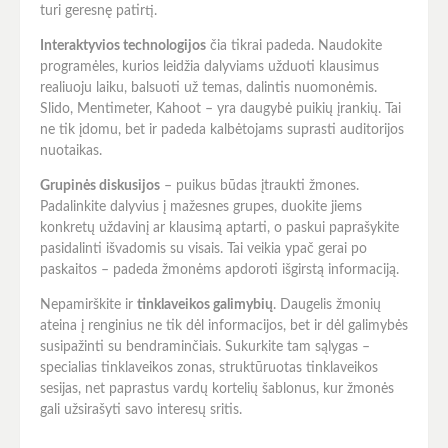
turi geresnę patirtį.
Interaktyvios technologijos
čia tikrai padeda. Naudokite
programėles, kurios leidžia dalyviams užduoti klausimus
realiuoju laiku, balsuoti už temas, dalintis nuomonėmis.
Slido, Mentimeter, Kahoot – yra daugybė puikių įrankių. Tai
ne tik įdomu, bet ir padeda kalbėtojams suprasti auditorijos
nuotaikas.
Grupinės diskusijos
– puikus būdas įtraukti žmones.
Padalinkite dalyvius į mažesnes grupes, duokite jiems
konkretų uždavinį ar klausimą aptarti, o paskui paprašykite
pasidalinti išvadomis su visais. Tai veikia ypač gerai po
paskaitos – padeda žmonėms apdoroti išgirstą informaciją.
Nepamirškite ir
tinklaveikos galimybių
. Daugelis žmonių
ateina į renginius ne tik dėl informacijos, bet ir dėl galimybės
susipažinti su bendraminčiais. Sukurkite tam sąlygas –
specialias tinklaveikos zonas, struktūruotas tinklaveikos
sesijas, net paprastus vardų kortelių šablonus, kur žmonės
gali užsirašyti savo interesų sritis.