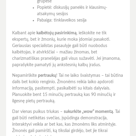
grupėse
Popietė: diskusijų panelės ir klausimų-
atsakymų sesijos
Pabaiga: tinklaveikos sesija
Kalbant apie
kalbėtojų pasirinkimą
, ieškokite ne tik
ekspertų, bet ir žmonių, kurie moka įdomiai pasakoti.
Geriausias specialistas pasaulyje gali būti nuobodus
kalbėtojas, ir atvirkščiai – mažiau žinomas, bet
charizmatiškas pranešėjas gali visus sužavėti. Jei įmanoma,
paprašykite pamatyti jų ankstesnių kalbų įrašus.
Nepamirškite
pertraukų
! Tai ne laiko švaistymas – tai būtina
dalis bet kokio renginio. Žmonėms reikia laiko apdoroti
informaciją, pasitempti, pasikalbėti su kitais dalyviais.
Planuokite bent 15 minučių pertrauką kas 90 minučių ir
ilgesnę pietų pertrauką.
Dar vienas puikus triukas –
sukurkite „wow” momentą
. Tai
gali būti netikėtas svečias, įspūdinga demonstracija,
interaktyvi veikla ar bet kas, kas žmonėms liks atmintyje.
Žmonės gali pamiršti, ką tiksliai girdėjo, bet jie tikrai