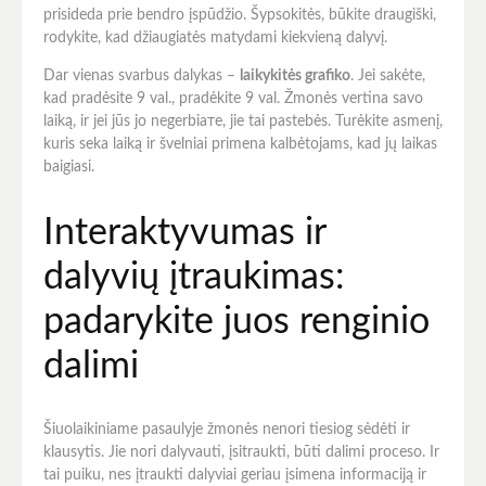
prisideda prie bendro įspūdžio. Šypsokitės, būkite draugiški,
rodykite, kad džiaugiatės matydami kiekvieną dalyvį.
Dar vienas svarbus dalykas –
laikykitės grafiko
. Jei sakėte,
kad pradėsite 9 val., pradėkite 9 val. Žmonės vertina savo
laiką, ir jei jūs jo negerbiате, jie tai pastebės. Turėkite asmenį,
kuris seka laiką ir švelniai primena kalbėtojams, kad jų laikas
baigiasi.
Interaktyvumas ir
dalyvių įtraukimas:
padarykite juos renginio
dalimi
Šiuolaikiniame pasaulyje žmonės nenori tiesiog sėdėti ir
klausytis. Jie nori dalyvauti, įsitraukti, būti dalimi proceso. Ir
tai puiku, nes įtraukti dalyviai geriau įsimena informaciją ir