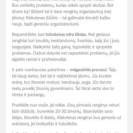
Bus netikėtų problemų, kurias reikės spręsti skubiai. Bet
žinote ką? Būtent tai ir daro renginių organizavimą tokį
įdomų! Kiekvienas iššūkis – tai galimybė išmokti kažko
naujo, tapti geresniu organizatoriumi.
Nepamirškite, kad
tobulumas nėra tikslas
. Net geriausi
renginiai turi smulkių nesklandumų. Svarbiau, kaip jūs į juos
reaguojate. Išlaikykite šaltą galvą, šypsokitės ir spręskite
problemas. Dažnai dalyviai net nepastebės problemų, jei jūs
elgsitės ramiai ir profesionaliai.
Ir pats svarbiausias patarimas –
mėgaukitės procesu
! Taip,
tai daug darbo, bet tai ir neįtikėtinai įdomu. Jūs kuriate
erdvę, kur žmonės mokosi, bendrauja, auga. Jūs darote
realų poveikį žmonių gyvenimams. Tai tikrai verta viso to
streso ir pastangų.
Pradėkite nuo mažo, jei reikia. Jūsų pirmasis renginys neturi
būti didžiulis. Surenkite 20-30 žmonių, išbandykite savo
idėjas, išmokite iš klaidų. Kiekvienas renginys bus geresnis už
ankstesnį, jei mokysitės ir tobulėsite.