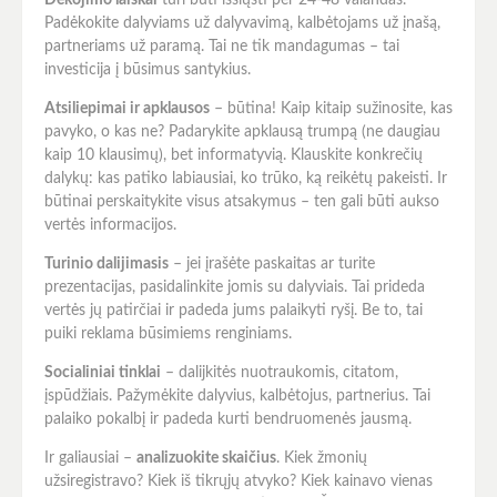
Dėkojimo laiškai
turi būti išsiųsti per 24-48 valandas.
Padėkokite dalyviams už dalyvavimą, kalbėtojams už įnašą,
partneriams už paramą. Tai ne tik mandagumas – tai
investicija į būsimus santykius.
Atsiliepimai ir apklausos
– būtina! Kaip kitaip sužinosite, kas
pavyko, o kas ne? Padarykite apklausą trumpą (ne daugiau
kaip 10 klausimų), bet informatyvią. Klauskite konkrečių
dalykų: kas patiko labiausiai, ko trūko, ką reikėtų pakeisti. Ir
būtinai perskaitykite visus atsakymus – ten gali būti aukso
vertės informacijos.
Turinio dalijimasis
– jei įrašėte paskaitas ar turite
prezentacijas, pasidalinkite jomis su dalyviais. Tai prideda
vertės jų patirčiai ir padeda jums palaikyti ryšį. Be to, tai
puiki reklama būsimiems renginiams.
Socialiniai tinklai
– dalijkitės nuotraukomis, citatom,
įspūdžiais. Pažymėkite dalyvius, kalbėtojus, partnerius. Tai
palaiko pokalbį ir padeda kurti bendruomenės jausmą.
Ir galiausiai –
analizuokite skaičius
. Kiek žmonių
užsiregistravo? Kiek iš tikrųjų atvyko? Kiek kainavo vienas