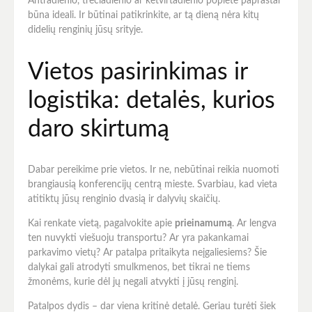
Antradienio, trečiadienio ar ketvirtadienio popietė paprastai
būna ideali. Ir būtinai patikrinkite, ar tą dieną nėra kitų
didelių renginių jūsų srityje.
Vietos pasirinkimas ir
logistika: detalės, kurios
daro skirtumą
Dabar pereikime prie vietos. Ir ne, nebūtinai reikia nuomoti
brangiausią konferencijų centrą mieste. Svarbiau, kad vieta
atitiktų jūsų renginio dvasią ir dalyvių skaičių.
Kai renkate vietą, pagalvokite apie
prieinamumą
. Ar lengva
ten nuvykti viešuoju transportu? Ar yra pakankamai
parkavimo vietų? Ar patalpa pritaikyta neįgaliesiems? Šie
dalykai gali atrodyti smulkmenos, bet tikrai ne tiems
žmonėms, kurie dėl jų negali atvykti į jūsų renginį.
Patalpos dydis – dar viena kritinė detalė. Geriau turėti šiek