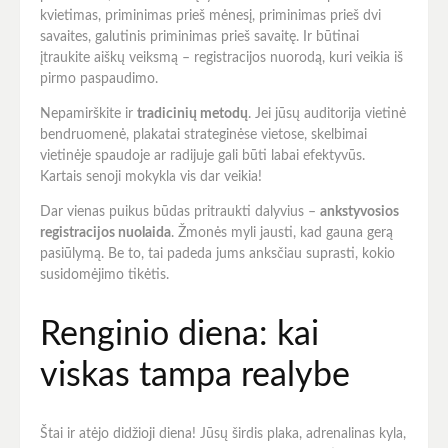
kvietimas, priminimas prieš mėnesį, priminimas prieš dvi
savaites, galutinis priminimas prieš savaitę. Ir būtinai
įtraukite aiškų veiksmą – registracijos nuorodą, kuri veikia iš
pirmo paspaudimo.
Nepamirškite ir
tradicinių metodų
. Jei jūsų auditorija vietinė
bendruomenė, plakatai strateginėse vietose, skelbimai
vietinėje spaudoje ar radijuje gali būti labai efektyvūs.
Kartais senoji mokykla vis dar veikia!
Dar vienas puikus būdas pritraukti dalyvius –
ankstyvosios
registracijos nuolaida
. Žmonės myli jausti, kad gauna gerą
pasiūlymą. Be to, tai padeda jums anksčiau suprasti, kokio
susidomėjimo tikėtis.
Renginio diena: kai
viskas tampa realybe
Štai ir atėjo didžioji diena! Jūsų širdis plaka, adrenalinas kyla,