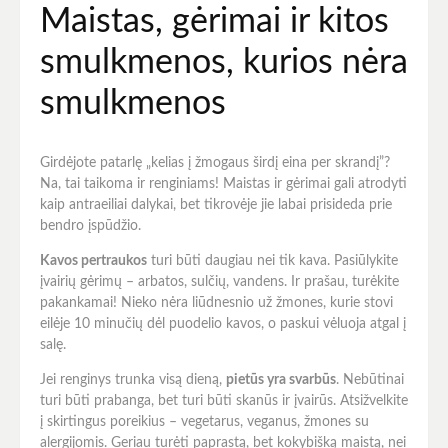
Maistas, gėrimai ir kitos
smulkmenos, kurios nėra
smulkmenos
Girdėjote patarlę „kelias į žmogaus širdį eina per skrandį”?
Na, tai taikoma ir renginiams! Maistas ir gėrimai gali atrodyti
kaip antraeiliai dalykai, bet tikrovėje jie labai prisideda prie
bendro įspūdžio.
Kavos pertraukos
turi būti daugiau nei tik kava. Pasiūlykite
įvairių gėrimų – arbatos, sulčių, vandens. Ir prašau, turėkite
pakankamai! Nieko nėra liūdnesnio už žmones, kurie stovi
eilėje 10 minučių dėl puodelio kavos, o paskui vėluoja atgal į
salę.
Jei renginys trunka visą dieną,
pietūs yra svarbūs
. Nebūtinai
turi būti prabanga, bet turi būti skanūs ir įvairūs. Atsižvelkite
į skirtingus poreikius – vegetarus, veganus, žmones su
alergijomis. Geriau turėti paprastą, bet kokybišką maistą, nei