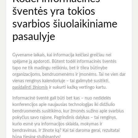
šventės yra tokios
svarbios šiuolaikiniame
pasaulyje
Gyvename laikais, kai informacija keičiasi greičiau nei
spėjame ją apdoroti. Būtent todėl informacinės šventės
tapo ne tik madingu reiškiniu, bet ir tikra būtinybe
organizacijoms, bendruomenėms ir įmonėms. Tai ne vien dar
vienas renginys kalendoriuje – tai galimybė susitikti,
pasidalinti žiniomis
ir sukurti kažką vertingo kartu.
Informacinė šventė gali būti bet kas – nuo nedidelės
konferencijos apie naujausias technologijas iki didžiulio
bendruomenės susitikimo, kur žmonės sužino apie svarbius
pokyčius savo rajone. Pagrindinis dalykas – tai renginys,
kurio esmė yra informacijos sklaida, mokymas ir
bendravimas. Ir žinote ką? Kai tai daroma gerai, rezultatai
būna tiesiog stulbinantys!