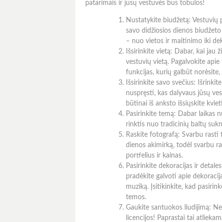
patarimais ir jūsų vestuvės bus tobulos!
Nustatykite biudžetą: Vestuvių p
savo didžiosios dienos biudžeto 
– nuo vietos ir maitinimo iki de
Išsirinkite vietą: Dabar, kai jau 
vestuvių vietą. Pagalvokite apie 
funkcijas, kurių galbūt norėsite,
Išsirinkite savo svečius: Išrinkit
nuspręsti, kas dalyvaus jūsų vest
būtinai iš anksto išsiųskite kvie
Pasirinkite temą: Dabar laikas n
rinktis nuo tradicinių baltų suk
Raskite fotografą: Svarbu rasti
dienos akimirką, todėl svarbu r
portfelius ir kainas.
Pasirinkite dekoracijas ir detale
pradėkite galvoti apie dekoracija
muziką. Įsitikinkite, kad pasirin
temos.
Gaukite santuokos liudijimą: Nep
licencijos! Paprastai tai atlieka