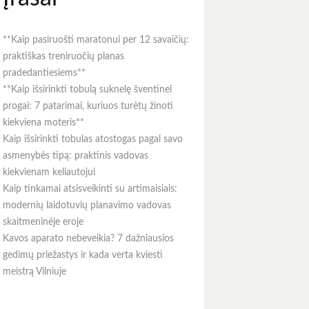
**Kaip pasiruošti maratonui per 12 savaičių:
praktiškas treniruočių planas
pradedantiesiems**
**Kaip išsirinkti tobulą suknelę šventinei
progai: 7 patarimai, kuriuos turėtų žinoti
kiekviena moteris**
Kaip išsirinkti tobulas atostogas pagal savo
asmenybės tipą: praktinis vadovas
kiekvienam keliautojui
Kaip tinkamai atsisveikinti su artimaisiais:
modernių laidotuvių planavimo vadovas
skaitmeninėje eroje
Kavos aparato nebeveikia? 7 dažniausios
gedimų priežastys ir kada verta kviesti
meistrą Vilniuje