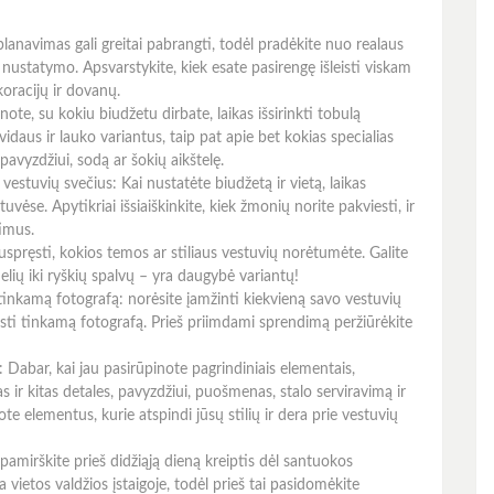
lanavimas gali greitai pabrangti, todėl pradėkite nuo realaus
nustatymo. Apsvarstykite, kiek esate pasirengę išleisti viskam
koracijų ir dovanų.
žinote, su kokiu biudžetu dirbate, laikas išsirinkti tobulą
vidaus ir lauko variantus, taip pat apie bet kokias specialias
 pavyzdžiui, sodą ar šokių aikštelę.
e vestuvių svečius: Kai nustatėte biudžetą ir vietą, laikas
uvėse. Apytikriai išsiaiškinkite, kiek žmonių norite pakviesti, ir
timus.
uspręsti, kokios temos ar stiliaus vestuvių norėtumėte. Galite
nelių iki ryškių spalvų – yra daugybė variantų!
 tinkamą fotografą: norėsite įamžinti kiekvieną savo vestuvių
asti tinkamą fotografą. Prieš priimdami sprendimą peržiūrėkite
s: Dabar, kai jau pasirūpinote pagrindiniais elementais,
s ir kitas detales, pavyzdžiui, puošmenas, stalo serviravimą ir
kote elementus, kurie atspindi jūsų stilių ir dera prie vestuvių
amirškite prieš didžiąją dieną kreiptis dėl santuokos
ma vietos valdžios įstaigoje, todėl prieš tai pasidomėkite