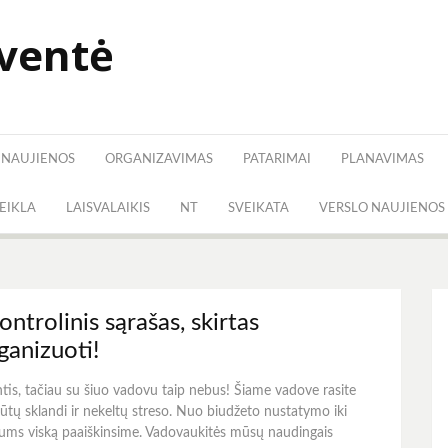
šventė
NAUJIENOS
ORGANIZAVIMAS
PATARIMAI
PLANAVIMAS
VEIKLA
LAISVALAIKIS
NT
SVEIKATA
VERSLO NAUJIENOS
ntrolinis sąrašas, skirtas
anizuoti!
ntis, tačiau su šiuo vadovu taip nebus! Šiame vadove rasite
būtų sklandi ir nekeltų streso. Nuo biudžeto nustatymo iki
jums viską paaiškinsime. Vadovaukitės mūsų naudingais