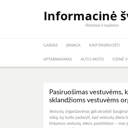
Eiti
prie
Informacinė 
turinio
Patarimai ir naujienos
GARSAS
ĮRANGA
KAIP PASIRUOŠTI
APTARNAVIMAS
AUTO-MOTO
FIZINĖ 
Pasiruošimas vestuvėms, ko
sklandžioms vestuvėms org
Vestuvių organizavimas gali atrodyti baugina
viską, ką turite padaryti, kad vestuvių diena 
tinkamos vestuvių vietos pasirinkimo – mes 